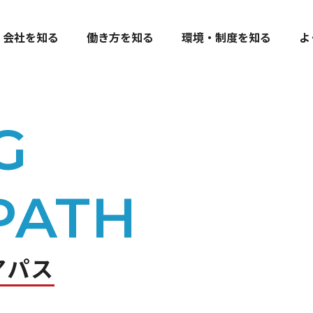
会社を知る
働き方を知る
環境・制度を知る
よ
G
営業本部
福利厚生・ワークライフバランス
製造本部
研修・教育制度 / キャリアパス
PATH
OTG
資材部
管理本部
アパス
若手社員座談会